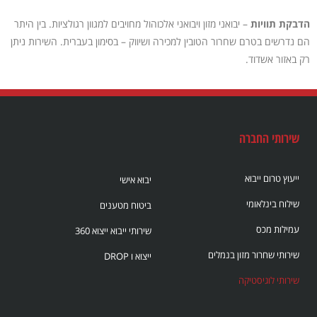
הדבקת תוויות
– יבואני מזון ויבואני אלכוהול מחויבים למגוון רגולציות. בין היתר
הם נדרשים בטרם שחרור הטובין למכירה ושיווק – בסימון בעברית. השירות ניתן
רק באזור אשדוד.
שירותי החברה
ייעוץ טרום ייבוא
יבוא אישי
שילוח בינלאומי
ביטוח מטענים
עמילות מכס
שירותי ייבוא ייצוא 360
שירותי שחרור מזון בנמלים
ייצוא ו DROP
שירותי לוגיסטיקה