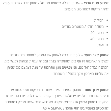
שינוע פנים ארצי
– שירותי הובלה יבשתית מהנמל / מחסן בודד / שדה תעופה
t
לאתר הלקוח למגוון סוגי מטענים:
e
r
חבילות
n
משלוח חלקי / משטחים בודדים
a
מכולה 20
t
מכולה 40
i
ועוד…
v
e
אחסון קצר מועד
– לעיתים נדרש לאחסן את המטען למספר ימים בודדים
:
לצרכי התארגנות או אף בזמן שהמכולה בנמל וצוברת עלויות גבוהות למשל בזמן
המתנה לבדיקה/דיגום. אני מציעים מגון פתרונות על מנת לצמצם ככל שניתן
את עלויות האחסון שלך בתהליך השחרור.
אחסון ארוך טווח
– אחסון מטענים לאחר שחרורם מפיקוח מכס לטווח ארוך
וביצוע שחרורים חלקיים או מלאים לאורך תקופה. מתאים למקרים בהם "נגמר
המקום" במחסן היבואן או לחילופן במקרה של יבואן יחיד שאינו מחזיק במחסנים
לוגיסטיים ומעוניין בשירותי אחסון AS A SERVICE .