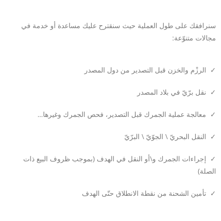
A
l
سنرافقك على طول العملية حيث سنقترح عليك مساعدة أو خدمة في
t
مجالات متنوّعة:
e
r
n
✓ الرزْم والخزن قبل التصدير من دول المصدر
a
t
✓ نقل برّيّ في بلاد المصدر
i
✓ معالجة عملية الجمرك قبل التصدير، فحص الجمرك وغيرها…
v
e
✓ النقل البحريّ \ الجوّيّ \ البرّيّ
:
✓ إجراءات الجمرك و\أو النقل في الهدف (بموجب ظروف البيع ذات
الصلة)
✓ تأمين الشحنة من نقطة الانطلاق حتّى الهدف