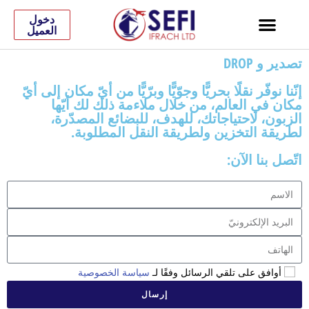
دخول
العميل
تصدير و DROP
إنّنا نوفّر نقلًا بحريًّا وجوّيًّا وبرّيًّا من أيّ مكان إلى أيّ
مكان في العالم، من خلال ملاءمة ذلك لك أيّها
الزبون، لاحتياجاتك، للهدف، للبضائع المصدّرة،
لطريقة التخزين ولطريقة النقل المطلوبة.
اتّصل بنا الآن:
أوافق على تلقي الرسائل وفقًا لـ
سياسة الخصوصية
إرسال