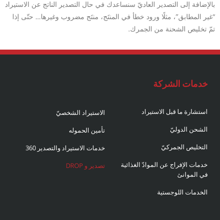
بالإضافة إلى التصدير العاديّ سنساعدك في حال التصدير الناتج عن الاستيراد
“غير المطابق”، مثلًا ورود خطأ في المنتَج، منتَج مضروب وغيرها… حتّى إذا
تمّ تخليص الشحنة من الجمرك.
خدمات الشركة
استشارة ما قبل الاستيراد
الاستيراد الشخصيّ
الشحن الدوليّ
تأمين الحموله
التخليص الجمركيّ
خدمات الاستيراد والتصدير 360
خدمات الإفراج عن الموادّ الغذائية
تصدير و DROP
في الموانئ
الخدمات اللوجستية